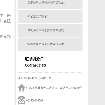
关于公司温室气体和产品碳足...
术、采
6S的定义与目的
知名院
精密温冷锻成形技术及其研究...
优良精
温冷锻精密成形技术在汽车中...
几种齿轮锻件热处理的方法
联系我们
CONTACT US
江苏理研科技股份有限公司
江苏省盐城市大丰区经济开发区申丰北路19号
051569968508