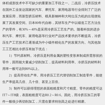
体积成形技术中不可缺少的重要加工手段之一。二战后，冷挤压技术
在国外工业发达国家的汽车、摩托车、家用电器等行业得到了广泛的
发展应用，而新型挤压材料、模具新钢种和大吨位压力机的出现便拓
展了其发展空间。日本80年代自称，其轿车生产中以锻造工艺方法生
产的零件，有30%～40%是采用冷挤压工艺生产的。随着科技的进步
和汽车、摩托车、家用电器等行业对产品技术要求的不断提高，冷挤
压生产工艺技术己逐渐成为中小锻件精化生产的发展方向。与其他加
工工艺相比冷挤压有如下优点：
1）节约原材料。冷挤压是利用金属的塑性变形来制成所需形状的
零件，因而能大量减少切削加工，提高材料利用率。冷挤压的材料利
用率一般可达到80%以上。
2）提高劳动生产率。用冷挤压工艺代替切削加工制造零件，能使
生产率提高几倍、几十倍、甚至上百倍。
3）制件可以获得理想的表面粗糙度和尺寸精度。零件的精度可达
IT7～IT8级，表面粗糙度可达R0.2～R0.6。因此，用冷挤压加工的零
件一般很少再切削加工，只需在要求特别高之处进行精磨。