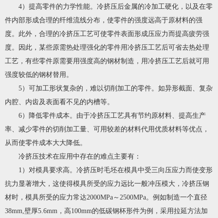
4）提高零件的力学性能。冷挤压后金属的冷加工硬化，以及在零
件内部形成合理的纤维流线分布，使零件的强度远高于原材料的强
度。此外，合理的冷挤压工艺可使零件表面形成压应力而提高疲劳强
度。因此，某些原需热处理强化的零件用冷挤压工艺后可省去热处理
工艺，有些零件原需要用强度高的钢材制造，用冷挤压工艺后就可用
强度较低的钢材替用。
5）可加工形状复杂的，难以切削加工的零件。如异形截面、复杂
内腔、内齿及表面看不见的内槽等。
6）降低零件成本。由于冷挤压工艺具有节约原材料、提高生产
率、减少零件的切削加工量、可用较差的材料代用优质材料等优点，
从而使零件成本大大降低。
冷挤压技术在应用中存在的难点主要有：
1）对模具要求高。冷挤压时毛坯在模具中受三向压应力而使变形
抗力显著增大，这使得模具所受的应力远比一般冲压模大，冷挤压钢
材时，模具所受的应力常达2000MPa～2500MPa。例如制造一个直径
38mm,壁厚5.6mm，高100mm的低碳钢杯形件为例，采用拉延方法加